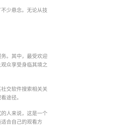
了不少悬念。无论从技
服务。其中，最受欢迎
让观众享受身临其境之
某社交软件搜索相关关
观看途径。
式的人来说，这是一个
最适合自己的观看方