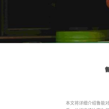
本文将详细介绍鲁能