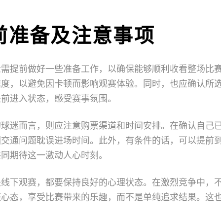
前准备及注意事项
众需提前做好一些准备工作，以确保能够顺利收看整场比
速度，以避免因卡顿而影响观赛体验。同时，也应确认所
提前进入状态，感受赛事氛围。
的球迷而言，则应注意购票渠道和时间安排。在确认自己
因交通问题耽误进场时间。此外，有条件的话，可以提前
共同期待这一激动人心时刻。
是线下观赛，都要保持良好的心理状态。在激烈竞争中，
整心态，享受比赛带来的乐趣，而不是单纯追求结果。这