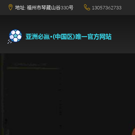
地址: 福州市琴藏山谷330号
13057362733