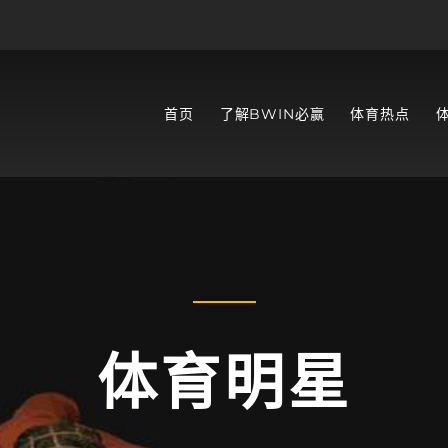
首页
了解BWIN必赢
体育热点
体育明星