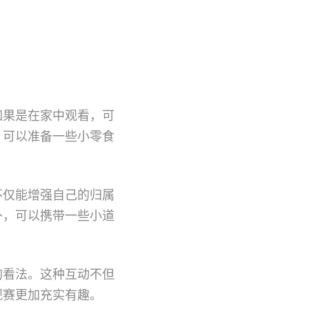
如果是在家中观看，可
，可以准备一些小零食
不仅能增强自己的归属
外，可以携带一些小道
的看法。这种互动不但
观赛更加充实有趣。