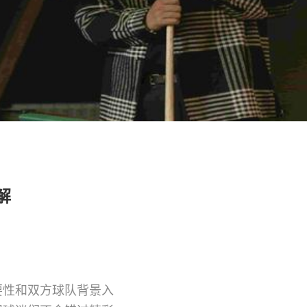
解
要性和双方球队背景入