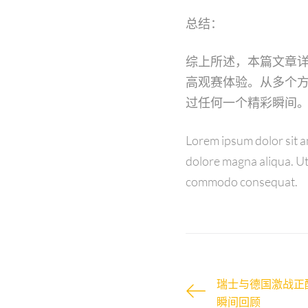
总结：
综上所述，本篇文章
高观赛体验。从多个
过任何一个精彩瞬间
Lorem ipsum dolor sit a
dolore magna aliqua. Ut 
commodo consequat.
瑞士与德国激战正
瞬间回顾