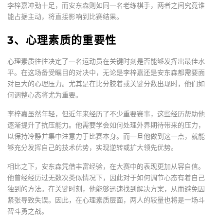
李梓嘉冲劲十足，而安东森则如同一名老练棋手，两者之间究竟谁
能占据主动，将直接影响到比赛结果。
3、心理素质的重要性
心理素质往往决定了一名运动员在关键时刻是否能够发挥出最佳水
平。在这场备受瞩目的对决中，无论是李梓嘉还是安东森都需要面
对巨大的心理压力。尤其是在比分胶着或关键分数出现时，他们如
何调整心态将尤为重要。
李梓嘉虽然年轻，但近年来经历了不少重要赛事，这些经历帮助他
逐渐提升了抗压能力。他需要学会如何处理外界期待带来的压力，
以保持冷静并集中注意力于比赛本身。而一旦他做到这一点，就能
够充分发挥自己的技术优势，实现逆转或扩大领先优势。
相比之下，安东森凭借丰富经验，在大赛中的表现更加从容自信。
他曾经经历过无数次类似情况下，因此对于如何调节心态有着自己
独到的方法。在关键时刻，他能够迅速找到解决方案，从而避免因
紧张导致失误。因此，在心理素质层面，两人的较量也将是一场斗
智斗勇之战。