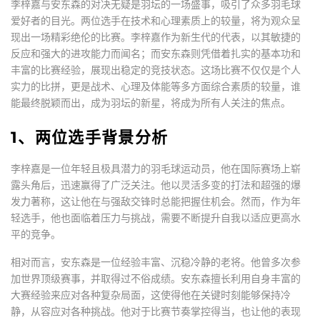
李梓嘉与安东森的对决无疑是羽坛的一场盛事，吸引了众多羽毛球
爱好者的目光。两位选手在技术和心理素质上的较量，将为观众呈
现出一场精彩绝伦的比赛。李梓嘉作为新生代的代表，以其敏捷的
反应和强大的进攻能力而闻名；而安东森则凭借着扎实的基本功和
丰富的比赛经验，展现出稳定的竞技状态。这场比赛不仅仅是个人
实力的比拼，更是战术、心理及体能等多方面综合素质的较量，谁
能最终脱颖而出，成为羽坛的新星，将成为所有人关注的焦点。
1、两位选手背景分析
李梓嘉是一位年轻且极具潜力的羽毛球运动员，他在国际赛场上崭
露头角后，迅速赢得了广泛关注。他以灵活多变的打法和超强的爆
发力著称，这让他在与强敌交锋时总能把握住机会。然而，作为年
轻选手，他也面临着压力与挑战，需要不断提升自我以适应更高水
平的竞争。
相对而言，安东森是一位经验丰富、沉稳冷静的老将。他曾多次参
加世界顶级赛事，并取得过不俗成绩。安东森擅长利用自身丰富的
大赛经验来应对各种复杂局面，这使得他在关键时刻能够保持冷
静，从容应对各种挑战。他对于比赛节奏掌控得当，也让他的表现