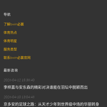
导航
了解bwin必赢
体育热点
体育明星
服务类型
联系bwin必赢官网
最新咨询
2026-04-12 15:38:40
李梓嘉与安东森的精彩对决谁能在羽坛中脱颖而出
2026-04-10 13:04:48
京多安的足球之路：从天才少年到世界级中场的华丽转身