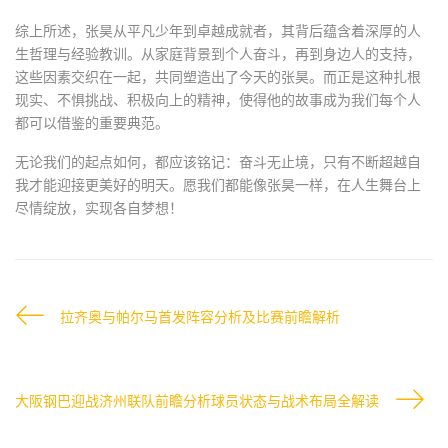
综上所述，张昊从平凡少年到卓越成就者，其背后蕴含着深厚的人
生哲理与经验教训。从家庭背景到个人奋斗，再到身边人的支持，
这些因素交织在一起，共同塑造出了今天的张昊。而正是这种扎根
现实、不惧挑战、积极向上的精神，使得他的故事成为我们每个人
都可以借鉴的重要典范。
无论我们的起点如何，都应该铭记：奋斗无止境，只有不断超越自
我才能迎接更美好的明天。愿我们都能像张昊一样，在人生舞台上
尽情绽放，实现各自梦想！
拉齐奥与帕尔马首发阵容分析及比赛前瞻解析
大阪钢巴迎战济州联队前瞻分析球员状态与战术布局全解读